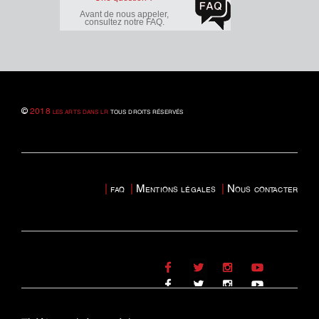
Avant de nous appeler,
consultez notre FAQ.
©
2018 les arts dans lr
tous droits réservés
|
faq
|
Mentions légales
|
Nous contacter